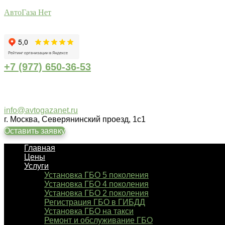
АвтоГаза Нет
+7 (977) 650-36-53
info@avtogazanet.ru
г. Москва, Северянинский проезд, 1с1
Оставить заявку
Главная
Цены
Услуги
Установка ГБО 5 поколения
Установка ГБО 4 поколения
Установка ГБО 2 поколения
Регистрация ГБО в ГИБДД
Установка ГБО на такси
Ремонт и обслуживание ГБО