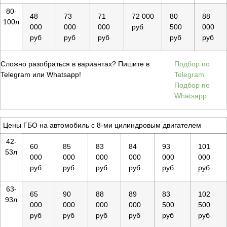
80-
48
73
71
72 000
80
88
100л
000
000
000
руб
500
000
руб
руб
руб
руб
руб
Сложно разобраться в вариантах? Пишите в
Подбор по
Telegram или Whatsapp!
Telegram
Подбор по
Whatsapp
Цены ГБО на автомобиль с 8-ми цилиндровым двигателем
42-
60
85
83
84
93
101
53л
000
000
000
000
000
000
руб
руб
руб
руб
руб
руб
63-
65
90
88
89
83
102
93л
000
000
000
000
500
500
руб
руб
руб
руб
руб
руб