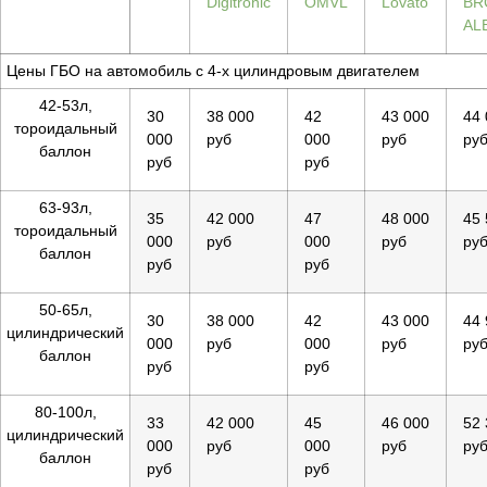
Digitronic
OMVL
Lovato
BR
AL
Цены ГБО на автомобиль с 4-х цилиндровым двигателем
42-53л,
30
38 000
42
43 000
44 
тороидальный
000
руб
000
руб
ру
баллон
руб
руб
63-93л,
35
42 000
47
48 000
45 
тороидальный
000
руб
000
руб
ру
баллон
руб
руб
50-65л,
30
38 000
42
43 000
44 
цилиндрический
000
руб
000
руб
ру
баллон
руб
руб
80-100л,
33
42 000
45
46 000
52 
цилиндрический
000
руб
000
руб
ру
баллон
руб
руб