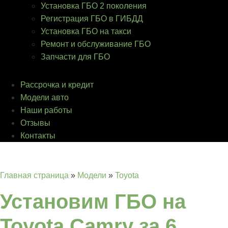
Установка ГБО 2 поколения
Регистрация ГБО в ГИБДД
Установка ГБО на такси
Ремонт и обслуживание ГБО
Запчасти для ГБО
Рассрочка и кредит
Модели авто
Наши работы
Отзывы
Контакты
Главная страница
»
Модели
»
Toyota
Установим ГБО на
Toyota Camry за 6