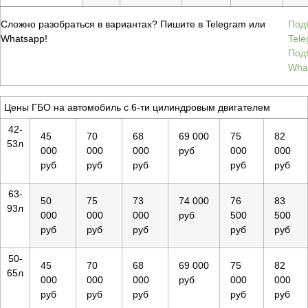
Сложно разобраться в вариантах? Пишите в Telegram или
Под
Whatsapp!
Tel
Под
Wha
Цены ГБО на автомобиль с 6-ти цилиндровым двигателем
42-
45
70
68
69 000
75
82
53л
000
000
000
руб
000
000
руб
руб
руб
руб
руб
63-
50
75
73
74 000
76
83
93л
000
000
000
руб
500
500
руб
руб
руб
руб
руб
50-
45
70
68
69 000
75
82
65л
000
000
000
руб
000
000
руб
руб
руб
руб
руб