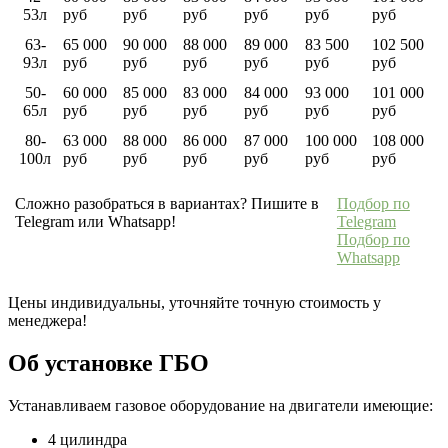
53л
руб
руб
руб
руб
руб
руб
63-
65 000
90 000
88 000
89 000
83 500
102 500
93л
руб
руб
руб
руб
руб
руб
50-
60 000
85 000
83 000
84 000
93 000
101 000
65л
руб
руб
руб
руб
руб
руб
80-
63 000
88 000
86 000
87 000
100 000
108 000
100л
руб
руб
руб
руб
руб
руб
Сложно разобраться в вариантах? Пишите в
Подбор по
Telegram или Whatsapp!
Telegram
Подбор по
Whatsapp
Цены индивидуальны, уточняйте точную стоимость у
менеджера!
Об установке ГБО
Устанавливаем газовое оборудование на двигатели имеющие:
4 цилиндра