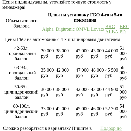
Цены индивидуальны, уточняйте точную стоимость у
менеджера!
Цены на установку ГБО 4-го и 5-го
поколения
Объем газового
баллона
BRC
BRC
Alpha
Digitronic
OMVL
Lovato
ALBA
PD
Цены ГБО на автомобиль с 4-х цилиндровым двигателем
42-53л,
51
30 000
38 000
42 000
43 000
44 000
тороидальный
000
руб
руб
руб
руб
руб
баллон
руб
63-93л,
56
35 000
42 000
47 000
48 000
45 500
тороидальный
000
руб
руб
руб
руб
руб
баллон
руб
50-65л,
51
30 000
38 000
42 000
43 000
44 900
цилиндрический
000
руб
руб
руб
руб
руб
баллон
руб
80-100л,
54
33 000
42 000
45 000
46 000
52 300
цилиндрический
000
руб
руб
руб
руб
руб
баллон
руб
Сложно разобраться в вариантах? Пишите в
Подбор по