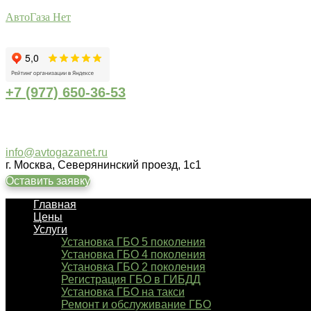
АвтоГаза Нет
+7 (977) 650-36-53
info@avtogazanet.ru
г. Москва, Северянинский проезд, 1с1
Оставить заявку
Главная
Цены
Услуги
Установка ГБО 5 поколения
Установка ГБО 4 поколения
Установка ГБО 2 поколения
Регистрация ГБО в ГИБДД
Установка ГБО на такси
Ремонт и обслуживание ГБО