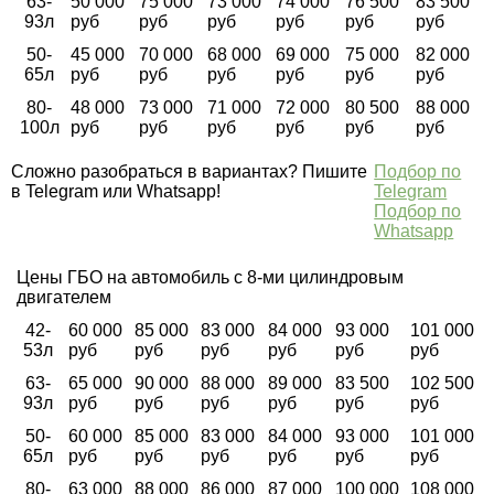
63-
50 000
75 000
73 000
74 000
76 500
83 500
93л
руб
руб
руб
руб
руб
руб
50-
45 000
70 000
68 000
69 000
75 000
82 000
65л
руб
руб
руб
руб
руб
руб
80-
48 000
73 000
71 000
72 000
80 500
88 000
100л
руб
руб
руб
руб
руб
руб
Сложно разобраться в вариантах? Пишите
Подбор по
в Telegram или Whatsapp!
Telegram
Подбор по
Whatsapp
Цены ГБО на автомобиль с 8-ми цилиндровым
двигателем
42-
60 000
85 000
83 000
84 000
93 000
101 000
53л
руб
руб
руб
руб
руб
руб
63-
65 000
90 000
88 000
89 000
83 500
102 500
93л
руб
руб
руб
руб
руб
руб
50-
60 000
85 000
83 000
84 000
93 000
101 000
65л
руб
руб
руб
руб
руб
руб
80-
63 000
88 000
86 000
87 000
100 000
108 000