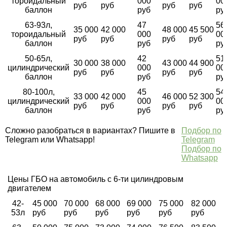
тороидальный
000
00
руб
руб
руб
руб
баллон
руб
ру
63-93л,
47
56
35 000
42 000
48 000
45 500
тороидальный
000
00
руб
руб
руб
руб
баллон
руб
ру
50-65л,
42
51
30 000
38 000
43 000
44 900
цилиндрический
000
00
руб
руб
руб
руб
баллон
руб
ру
80-100л,
45
54
33 000
42 000
46 000
52 300
цилиндрический
000
00
руб
руб
руб
руб
баллон
руб
ру
Сложно разобраться в вариантах? Пишите в
Подбор по
Telegram или Whatsapp!
Telegram
Подбор по
Whatsapp
Цены ГБО на автомобиль с 6-ти цилиндровым
двигателем
42-
45 000
70 000
68 000
69 000
75 000
82 000
53л
руб
руб
руб
руб
руб
руб