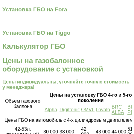
Установка ГБО на Fora
Установка ГБО на Tiggo
Калькулятор ГБО
Цены на газобалонное
оборудование с установкой
Цены индивидуальны, уточняйте точную стоимость
у менеджера!
Цены на установку ГБО 4-го и 5-го
поколения
Объем газового
баллона
BRC
B
Alpha
Digitronic
OMVL
Lovato
ALBA
P
Цены ГБО на автомобиль с 4-х цилиндровым двигателем
42-53л,
42
51
30 000
38 000
43 000
44 000