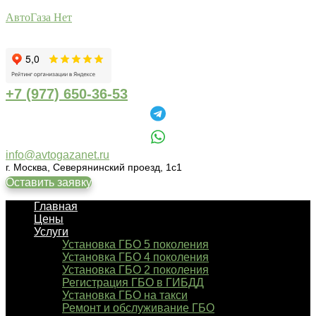
АвтоГаза Нет
+7 (977) 650-36-53
info@avtogazanet.ru
г. Москва, Северянинский проезд, 1с1
Оставить заявку
Главная
Цены
Услуги
Установка ГБО 5 поколения
Установка ГБО 4 поколения
Установка ГБО 2 поколения
Регистрация ГБО в ГИБДД
Установка ГБО на такси
Ремонт и обслуживание ГБО