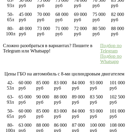
63-
50 000
75 000
73 000
74 000
76 500
83 500
93л
руб
руб
руб
руб
руб
руб
50-
45 000
70 000
68 000
69 000
75 000
82 000
65л
руб
руб
руб
руб
руб
руб
80-
48 000
73 000
71 000
72 000
80 500
88 000
100л
руб
руб
руб
руб
руб
руб
Сложно разобраться в вариантах? Пишите в
Подбор по
Telegram или Whatsapp!
Telegram
Подбор по
Whatsapp
Цены ГБО на автомобиль с 8-ми цилиндровым двигателем
42-
60 000
85 000
83 000
84 000
93 000
101 000
53л
руб
руб
руб
руб
руб
руб
63-
65 000
90 000
88 000
89 000
83 500
102 500
93л
руб
руб
руб
руб
руб
руб
50-
60 000
85 000
83 000
84 000
93 000
101 000
65л
руб
руб
руб
руб
руб
руб
80-
63 000
88 000
86 000
87 000
100 000
108 000
100л
руб
руб
руб
руб
руб
руб