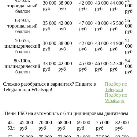
42-53л,
51
30 000
38 000
42 000
43 000
44 000
тороидальный
000
руб
руб
руб
руб
руб
баллон
руб
63-93л,
56
35 000
42 000
47 000
48 000
45 500
тороидальный
000
руб
руб
руб
руб
руб
баллон
руб
50-65л,
51
30 000
38 000
42 000
43 000
44 900
цилиндрический
000
руб
руб
руб
руб
руб
баллон
руб
80-100л,
54
33 000
42 000
45 000
46 000
52 300
цилиндрический
000
руб
руб
руб
руб
руб
баллон
руб
Сложно разобраться в вариантах? Пишите в
Подбор по
Telegram или Whatsapp!
Telegram
Подбор по
Whatsapp
Цены ГБО на автомобиль с 6-ти цилиндровым двигателем
42-
45 000
70 000
68 000
69 000
75 000
82 000
53л
руб
руб
руб
руб
руб
руб