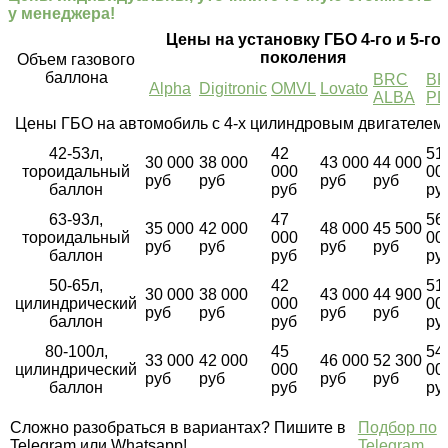
у менеджера!
Цены на установку ГБО 4-го и 5-го
поколения
Объем газового
баллона
BRC
B
Alpha
Digitronic
OMVL
Lovato
ALBA
P
Цены ГБО на автомобиль с 4-х цилиндровым двигателем
42-53л,
42
51
30 000
38 000
43 000
44 000
тороидальный
000
00
руб
руб
руб
руб
баллон
руб
ру
63-93л,
47
56
35 000
42 000
48 000
45 500
тороидальный
000
00
руб
руб
руб
руб
баллон
руб
ру
50-65л,
42
51
30 000
38 000
43 000
44 900
цилиндрический
000
00
руб
руб
руб
руб
баллон
руб
ру
80-100л,
45
54
33 000
42 000
46 000
52 300
цилиндрический
000
00
руб
руб
руб
руб
баллон
руб
ру
Сложно разобраться в вариантах? Пишите в
Подбор по
Telegram или Whatsapp!
Telegram