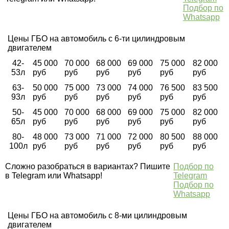
Подбор по
Whatsapp
Цены ГБО на автомобиль с 6-ти цилиндровым
двигателем
42-
45 000
70 000
68 000
69 000
75 000
82 000
53л
руб
руб
руб
руб
руб
руб
63-
50 000
75 000
73 000
74 000
76 500
83 500
93л
руб
руб
руб
руб
руб
руб
50-
45 000
70 000
68 000
69 000
75 000
82 000
65л
руб
руб
руб
руб
руб
руб
80-
48 000
73 000
71 000
72 000
80 500
88 000
100л
руб
руб
руб
руб
руб
руб
Сложно разобраться в вариантах? Пишите
Подбор по
в Telegram или Whatsapp!
Telegram
Подбор по
Whatsapp
Цены ГБО на автомобиль с 8-ми цилиндровым
двигателем