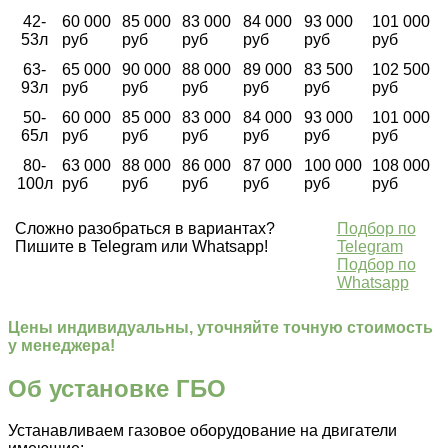
42-
60 000
85 000
83 000
84 000
93 000
101 000
53л
руб
руб
руб
руб
руб
руб
63-
65 000
90 000
88 000
89 000
83 500
102 500
93л
руб
руб
руб
руб
руб
руб
50-
60 000
85 000
83 000
84 000
93 000
101 000
65л
руб
руб
руб
руб
руб
руб
80-
63 000
88 000
86 000
87 000
100 000
108 000
100л
руб
руб
руб
руб
руб
руб
Сложно разобраться в вариантах?
Подбор по
Пишите в Telegram или Whatsapp!
Telegram
Подбор по
Whatsapp
Цены индивидуальны, уточняйте точную стоимость
у менеджера!
Об установке ГБО
Устанавливаем газовое оборудование на двигатели