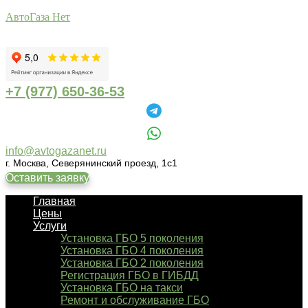
АвтоГаза Нет
+7 (977) 650-36-53
info@avtogazanet.ru
г. Москва, Северянинский проезд, 1с1
Оставить заявку
Главная
Цены
Услуги
Установка ГБО 5 поколения
Установка ГБО 4 поколения
Установка ГБО 2 поколения
Регистрация ГБО в ГИБДД
Установка ГБО на такси
Ремонт и обслуживание ГБО