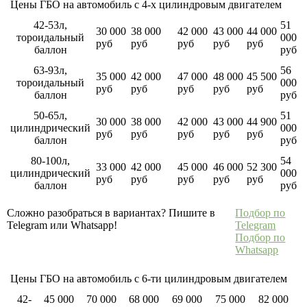
Цены ГБО на автомобиль с 4-х цилиндровым двигателем
42-53л,
51
30 000
38 000
42 000
43 000
44 000
тороидальный
000
руб
руб
руб
руб
руб
баллон
руб
63-93л,
56
35 000
42 000
47 000
48 000
45 500
тороидальный
000
руб
руб
руб
руб
руб
баллон
руб
50-65л,
51
30 000
38 000
42 000
43 000
44 900
цилиндрический
000
руб
руб
руб
руб
руб
баллон
руб
80-100л,
54
33 000
42 000
45 000
46 000
52 300
цилиндрический
000
руб
руб
руб
руб
руб
баллон
руб
Сложно разобраться в вариантах? Пишите в
Подбор по
Telegram или Whatsapp!
Telegram
Подбор по
Whatsapp
Цены ГБО на автомобиль с 6-ти цилиндровым двигателем
42-
45 000
70 000
68 000
69 000
75 000
82 000