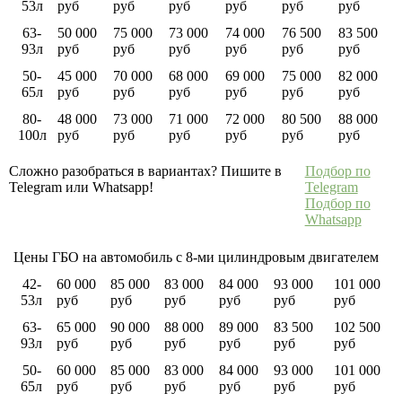
53л
руб
руб
руб
руб
руб
руб
63-
50 000
75 000
73 000
74 000
76 500
83 500
93л
руб
руб
руб
руб
руб
руб
50-
45 000
70 000
68 000
69 000
75 000
82 000
65л
руб
руб
руб
руб
руб
руб
80-
48 000
73 000
71 000
72 000
80 500
88 000
100л
руб
руб
руб
руб
руб
руб
Сложно разобраться в вариантах? Пишите в
Подбор по
Telegram или Whatsapp!
Telegram
Подбор по
Whatsapp
Цены ГБО на автомобиль с 8-ми цилиндровым двигателем
42-
60 000
85 000
83 000
84 000
93 000
101 000
53л
руб
руб
руб
руб
руб
руб
63-
65 000
90 000
88 000
89 000
83 500
102 500
93л
руб
руб
руб
руб
руб
руб
50-
60 000
85 000
83 000
84 000
93 000
101 000
65л
руб
руб
руб
руб
руб
руб