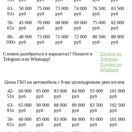
63-
50 000
75 000
73 000
74 000
76 500
83 500
93л
руб
руб
руб
руб
руб
руб
50-
45 000
70 000
68 000
69 000
75 000
82 000
65л
руб
руб
руб
руб
руб
руб
80-
48 000
73 000
71 000
72 000
80 500
88 000
100л
руб
руб
руб
руб
руб
руб
Сложно разобраться в вариантах? Пишите в
Подбор по
Telegram или Whatsapp!
Telegram
Подбор по
Whatsapp
Цены ГБО на автомобиль с 8-ми цилиндровым двигателем
42-
60 000
85 000
83 000
84 000
93 000
101 000
53л
руб
руб
руб
руб
руб
руб
63-
65 000
90 000
88 000
89 000
83 500
102 500
93л
руб
руб
руб
руб
руб
руб
50-
60 000
85 000
83 000
84 000
93 000
101 000
65л
руб
руб
руб
руб
руб
руб