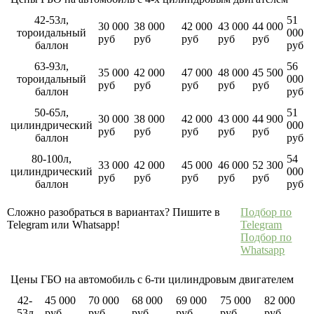
42-53л,
51
30 000
38 000
42 000
43 000
44 000
тороидальный
000
руб
руб
руб
руб
руб
баллон
руб
63-93л,
56
35 000
42 000
47 000
48 000
45 500
тороидальный
000
руб
руб
руб
руб
руб
баллон
руб
50-65л,
51
30 000
38 000
42 000
43 000
44 900
цилиндрический
000
руб
руб
руб
руб
руб
баллон
руб
80-100л,
54
33 000
42 000
45 000
46 000
52 300
цилиндрический
000
руб
руб
руб
руб
руб
баллон
руб
Сложно разобраться в вариантах? Пишите в
Подбор по
Telegram или Whatsapp!
Telegram
Подбор по
Whatsapp
Цены ГБО на автомобиль с 6-ти цилиндровым двигателем
42-
45 000
70 000
68 000
69 000
75 000
82 000
53л
руб
руб
руб
руб
руб
руб