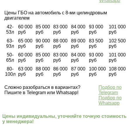
Whatsapp
Цены ГБО на автомобиль с 8-ми цилиндровым
двигателем
42-
60 000
85 000
83 000
84 000
93 000
101 000
53л
руб
руб
руб
руб
руб
руб
63-
65 000
90 000
88 000
89 000
83 500
102 500
93л
руб
руб
руб
руб
руб
руб
50-
60 000
85 000
83 000
84 000
93 000
101 000
65л
руб
руб
руб
руб
руб
руб
80-
63 000
88 000
86 000
87 000
100 000
108 000
100л
руб
руб
руб
руб
руб
руб
Сложно разобраться в вариантах?
Подбор по
Пишите в Telegram или Whatsapp!
Telegram
Подбор по
Whatsapp
Цены индивидуальны, уточняйте точную стоимость
у менеджера!