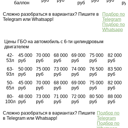
руб
руб
руб
руб
баллон
руб
ру
Сложно разобраться в вариантах? Пишите в
Подбор по
Telegram или Whatsapp!
Telegram
Подбор по
Whatsapp
Цены ГБО на автомобиль с 6-ти цилиндровым
двигателем
42-
45 000
70 000
68 000
69 000
75 000
82 000
53л
руб
руб
руб
руб
руб
руб
63-
50 000
75 000
73 000
74 000
76 500
83 500
93л
руб
руб
руб
руб
руб
руб
50-
45 000
70 000
68 000
69 000
75 000
82 000
65л
руб
руб
руб
руб
руб
руб
80-
48 000
73 000
71 000
72 000
80 500
88 000
100л
руб
руб
руб
руб
руб
руб
Сложно разобраться в вариантах? Пишите
Подбор по
в Telegram или Whatsapp!
Telegram
Подбор по