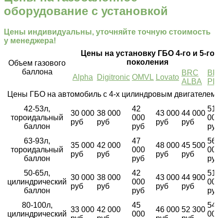
оборудование с установкой
Цены индивидуальны, уточняйте точную стоимость
у менеджера!
Цены на установку ГБО 4-го и 5-го
поколения
Объем газового
баллона
BRC
B
Alpha
Digitronic
OMVL
Lovato
ALBA
P
Цены ГБО на автомобиль с 4-х цилиндровым двигателем
42-53л,
42
51
30 000
38 000
43 000
44 000
тороидальный
000
00
руб
руб
руб
руб
баллон
руб
ру
63-93л,
47
56
35 000
42 000
48 000
45 500
тороидальный
000
00
руб
руб
руб
руб
баллон
руб
ру
50-65л,
42
51
30 000
38 000
43 000
44 900
цилиндрический
000
00
руб
руб
руб
руб
баллон
руб
ру
80-100л,
45
54
33 000
42 000
46 000
52 300
цилиндрический
000
00