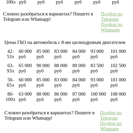
100л
руб
руб
руб
руб
руб
руб
Сложно разобраться в вариантах? Пишите в
Подбор по
Telegram или Whatsapp!
Telegram
Подбор по
Whatsapp
Цены ГБО на автомобиль с 8-ми цилиндровым двигателем
42-
60 000
85 000
83 000
84 000
93 000
101 000
53л
руб
руб
руб
руб
руб
руб
63-
65 000
90 000
88 000
89 000
83 500
102 500
93л
руб
руб
руб
руб
руб
руб
50-
60 000
85 000
83 000
84 000
93 000
101 000
65л
руб
руб
руб
руб
руб
руб
80-
63 000
88 000
86 000
87 000
100 000
108 000
100л
руб
руб
руб
руб
руб
руб
Сложно разобраться в вариантах? Пишите в
Подбор по
Telegram или Whatsapp!
Telegram
Подбор по
Whatsapp