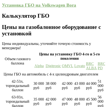
Установка ГБО на Volkswagen Bora
Калькулятор ГБО
Цены на газобалонное оборудование с
установкой
Цены индивидуальны, уточняйте точную стоимость у
менеджера!
Цены на установку ГБО 4-го и 5-го
поколения
Объем газового
баллона
BRC
BRC
Alpha
Digitronic
OMVL
Lovato
ALBA
PD
Цены ГБО на автомобиль с 4-х цилиндровым двигателем
42-53л,
51
30 000
38 000
42 000
43 000
44 000
тороидальный
000
руб
руб
руб
руб
руб
баллон
руб
63-93л,
56
35 000
42 000
47 000
48 000
45 500
тороидальный
000
руб
руб
руб
руб
руб
баллон
руб