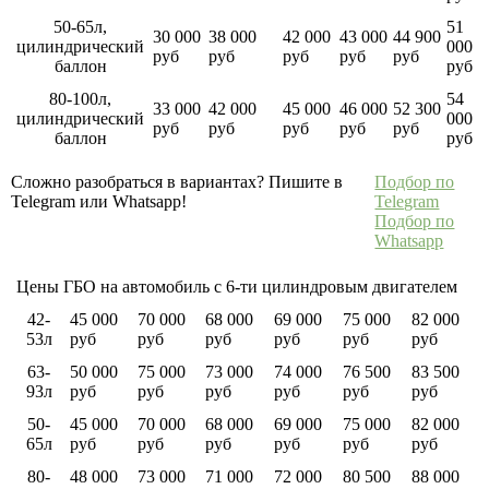
50-65л,
51
30 000
38 000
42 000
43 000
44 900
цилиндрический
000
руб
руб
руб
руб
руб
баллон
руб
80-100л,
54
33 000
42 000
45 000
46 000
52 300
цилиндрический
000
руб
руб
руб
руб
руб
баллон
руб
Сложно разобраться в вариантах? Пишите в
Подбор по
Telegram или Whatsapp!
Telegram
Подбор по
Whatsapp
Цены ГБО на автомобиль с 6-ти цилиндровым двигателем
42-
45 000
70 000
68 000
69 000
75 000
82 000
53л
руб
руб
руб
руб
руб
руб
63-
50 000
75 000
73 000
74 000
76 500
83 500
93л
руб
руб
руб
руб
руб
руб
50-
45 000
70 000
68 000
69 000
75 000
82 000
65л
руб
руб
руб
руб
руб
руб
80-
48 000
73 000
71 000
72 000
80 500
88 000