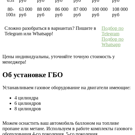
65л
руб
руб
руб
руб
руб
руб
80-
63 000
88 000
86 000
87 000
100 000
108 000
100л
руб
руб
руб
руб
руб
руб
Сложно разобраться в вариантах? Пишите в
Подбор по
Telegram или Whatsapp!
Telegram
Подбор по
Whatsapp
Цены индивидуальны, уточняйте точную стоимость у
менеджера!
Об установке ГБО
Устанавливаем газовое оборудование на двигатели имеющие:
4 цилиндра
6 цилиндров
8 цилиндров
Можем оснастить ваш автомобиль баллоном на топливе
пропане или метане. Используем в работе комплекты газового
оборудования 4-го поколения, 5-го поколения.