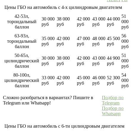
Цены ГБО на автомобиль с 4-х цилиндровым двигателем
42-53л,
51
30 000
38 000
42 000
43 000
44 000
тороидальный
000
руб
руб
руб
руб
руб
баллон
руб
63-93л,
56
35 000
42 000
47 000
48 000
45 500
тороидальный
000
руб
руб
руб
руб
руб
баллон
руб
50-65л,
51
30 000
38 000
42 000
43 000
44 900
цилиндрический
000
руб
руб
руб
руб
руб
баллон
руб
80-100л,
54
33 000
42 000
45 000
46 000
52 300
цилиндрический
000
руб
руб
руб
руб
руб
баллон
руб
Сложно разобраться в вариантах? Пишите в
Подбор по
Telegram или Whatsapp!
Telegram
Подбор по
Whatsapp
Цены ГБО на автомобиль с 6-ти цилиндровым двигателем