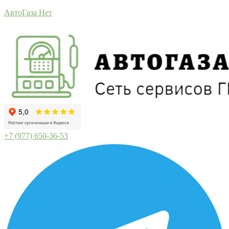
АвтоГаза Нет
+7 (977) 650-36-53