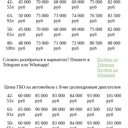
42-
45 000
70 000
68 000
69 000
75 000
82 000
53л
руб
руб
руб
руб
руб
руб
63-
50 000
75 000
73 000
74 000
76 500
83 500
93л
руб
руб
руб
руб
руб
руб
50-
45 000
70 000
68 000
69 000
75 000
82 000
65л
руб
руб
руб
руб
руб
руб
80-
48 000
73 000
71 000
72 000
80 500
88 000
100л
руб
руб
руб
руб
руб
руб
Сложно разобраться в вариантах? Пишите в
Подбор по
Telegram или Whatsapp!
Telegram
Подбор по
Whatsapp
Цены ГБО на автомобиль с 8-ми цилиндровым двигателем
42-
60 000
85 000
83 000
84 000
93 000
101 000
53л
руб
руб
руб
руб
руб
руб
63-
65 000
90 000
88 000
89 000
83 500
102 500
93л
руб
руб
руб
руб
руб
руб
50-
60 000
85 000
83 000
84 000
93 000
101 000