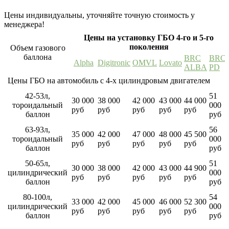
Цены индивидуальны, уточняйте точную стоимость у
менеджера!
Цены на установку ГБО 4-го и 5-го
поколения
Объем газового
баллона
BRC
BRC
Alpha
Digitronic
OMVL
Lovato
ALBA
PD
Цены ГБО на автомобиль с 4-х цилиндровым двигателем
42-53л,
51
30 000
38 000
42 000
43 000
44 000
тороидальный
000
руб
руб
руб
руб
руб
баллон
руб
63-93л,
56
35 000
42 000
47 000
48 000
45 500
тороидальный
000
руб
руб
руб
руб
руб
баллон
руб
50-65л,
51
30 000
38 000
42 000
43 000
44 900
цилиндрический
000
руб
руб
руб
руб
руб
баллон
руб
80-100л,
54
33 000
42 000
45 000
46 000
52 300
цилиндрический
000
руб
руб
руб
руб
руб
баллон
руб