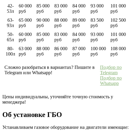
42-
60 000
85 000
83 000
84 000
93 000
101 000
53л
руб
руб
руб
руб
руб
руб
63-
65 000
90 000
88 000
89 000
83 500
102 500
93л
руб
руб
руб
руб
руб
руб
50-
60 000
85 000
83 000
84 000
93 000
101 000
65л
руб
руб
руб
руб
руб
руб
80-
63 000
88 000
86 000
87 000
100 000
108 000
100л
руб
руб
руб
руб
руб
руб
Сложно разобраться в вариантах? Пишите в
Подбор по
Telegram или Whatsapp!
Telegram
Подбор по
Whatsapp
Цены индивидуальны, уточняйте точную стоимость у
менеджера!
Об установке ГБО
Устанавливаем газовое оборудование на двигатели имеющие: