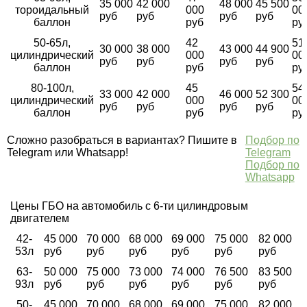
35 000
42 000
48 000
45 500
тороидальный
000
00
руб
руб
руб
руб
баллон
руб
ру
50-65л,
42
51
30 000
38 000
43 000
44 900
цилиндрический
000
00
руб
руб
руб
руб
баллон
руб
ру
80-100л,
45
54
33 000
42 000
46 000
52 300
цилиндрический
000
00
руб
руб
руб
руб
баллон
руб
ру
Сложно разобраться в вариантах? Пишите в
Подбор по
Telegram или Whatsapp!
Telegram
Подбор по
Whatsapp
Цены ГБО на автомобиль с 6-ти цилиндровым
двигателем
42-
45 000
70 000
68 000
69 000
75 000
82 000
53л
руб
руб
руб
руб
руб
руб
63-
50 000
75 000
73 000
74 000
76 500
83 500
93л
руб
руб
руб
руб
руб
руб
50-
45 000
70 000
68 000
69 000
75 000
82 000