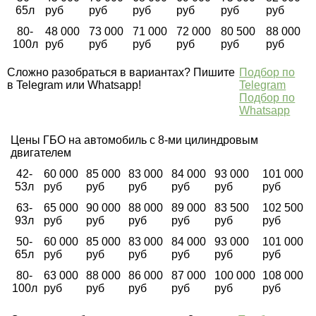
65л
руб
руб
руб
руб
руб
руб
80-
48 000
73 000
71 000
72 000
80 500
88 000
100л
руб
руб
руб
руб
руб
руб
Сложно разобраться в вариантах? Пишите
Подбор по
в Telegram или Whatsapp!
Telegram
Подбор по
Whatsapp
Цены ГБО на автомобиль с 8-ми цилиндровым
двигателем
42-
60 000
85 000
83 000
84 000
93 000
101 000
53л
руб
руб
руб
руб
руб
руб
63-
65 000
90 000
88 000
89 000
83 500
102 500
93л
руб
руб
руб
руб
руб
руб
50-
60 000
85 000
83 000
84 000
93 000
101 000
65л
руб
руб
руб
руб
руб
руб
80-
63 000
88 000
86 000
87 000
100 000
108 000
100л
руб
руб
руб
руб
руб
руб