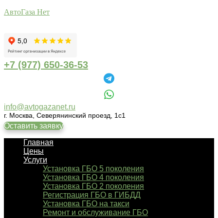
АвтоГаза Нет
+7 (977) 650-36-53
info@avtogazanet.ru
г. Москва, Северянинский проезд, 1с1
Оставить заявку
Главная
Цены
Услуги
Установка ГБО 5 поколения
Установка ГБО 4 поколения
Установка ГБО 2 поколения
Регистрация ГБО в ГИБДД
Установка ГБО на такси
Ремонт и обслуживание ГБО