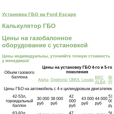
Установка ГБО на Ford Escape
Калькулятор ГБО
Цены на газобалонное
оборудование с установкой
Цены индивидуальны, уточняйте точную стоимость
у менеджера!
Цены на установку ГБО 4-го и 5-го
поколения
Объем газового
баллона
BRC
B
Alpha
Digitronic
OMVL
Lovato
ALBA
P
Цены ГБО на автомобиль с 4-х цилиндровым двигателем
42-53л,
42
51
30 000
38 000
43 000
44 000
тороидальный
000
00
руб
руб
руб
руб
баллон
руб
ру
63-93л,
47
56