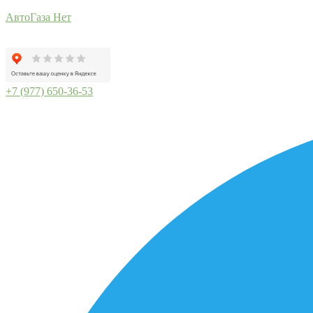
АвтоГаза Нет
+7 (977) 650-36-53