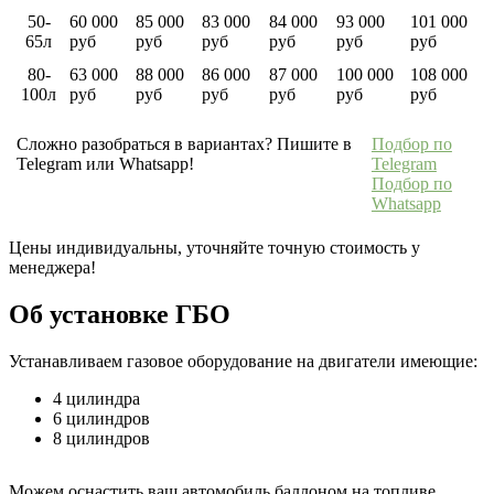
50-
60 000
85 000
83 000
84 000
93 000
101 000
65л
руб
руб
руб
руб
руб
руб
80-
63 000
88 000
86 000
87 000
100 000
108 000
100л
руб
руб
руб
руб
руб
руб
Сложно разобраться в вариантах? Пишите в
Подбор по
Telegram или Whatsapp!
Telegram
Подбор по
Whatsapp
Цены индивидуальны, уточняйте точную стоимость у
менеджера!
Об установке ГБО
Устанавливаем газовое оборудование на двигатели имеющие:
4 цилиндра
6 цилиндров
8 цилиндров
Можем оснастить ваш автомобиль баллоном на топливе