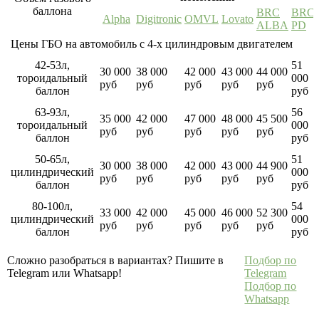
баллона
BRC
BRC
Alpha
Digitronic
OMVL
Lovato
ALBA
PD
Цены ГБО на автомобиль с 4-х цилиндровым двигателем
42-53л,
51
30 000
38 000
42 000
43 000
44 000
тороидальный
000
руб
руб
руб
руб
руб
баллон
руб
63-93л,
56
35 000
42 000
47 000
48 000
45 500
тороидальный
000
руб
руб
руб
руб
руб
баллон
руб
50-65л,
51
30 000
38 000
42 000
43 000
44 900
цилиндрический
000
руб
руб
руб
руб
руб
баллон
руб
80-100л,
54
33 000
42 000
45 000
46 000
52 300
цилиндрический
000
руб
руб
руб
руб
руб
баллон
руб
Сложно разобраться в вариантах? Пишите в
Подбор по
Telegram или Whatsapp!
Telegram
Подбор по
Whatsapp